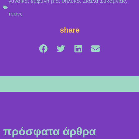
γυναίκα
,
έμφυλη βία
,
θηλυκό
,
Σκάλα Συκαμνιάς
,
τρανς
share
πρόσφατα άρθρα