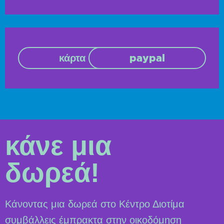
κάρτα
paypal
κάνε μια
δωρεά!
Κάνοντας μια δωρεά στο Κέντρο Διοτίμα
συμβάλλεις έμπρακτα στην οικοδόμηση