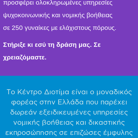
προσφέρει ολοκληρωμένες υπηρεσίες
ψυχοκοινωνικής και νομικής βοήθειας
σε 250 γυναίκες με ελάχιστους πόρους.
Στήριξε κι εσύ τη δράση μας. Σε
χρειαζόμαστε.
Το Κέντρο Διοτίμα είναι ο μοναδικός
φορέας στην Ελλάδα που παρέχει
δωρεάν εξειδικευμένες υπηρεσίες
νομικής βοήθειας
και
δικαστικής
εκπροσώπησης σε επιζώσες έμφυλης