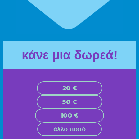
κάνε μια δωρεά!
20 €
50 €
100 €
άλλο ποσό