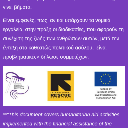
γίνει βήματα.
Είναι εμφανές, πως αν και υπάρχουν τα νομικά
εργαλεία, στην πράξη οι διαδικασίες, που αφορούν τη
συνέχιση της ζωής των ανθρώπων αυτών, μετά την
ένταξη στο καθεστώς πολιτικού ασύλου, είναι
προβληματικές» δήλωσε συμμετέχων.
**“This document covers humanitarian aid activities
implemented with the financial assistance of the