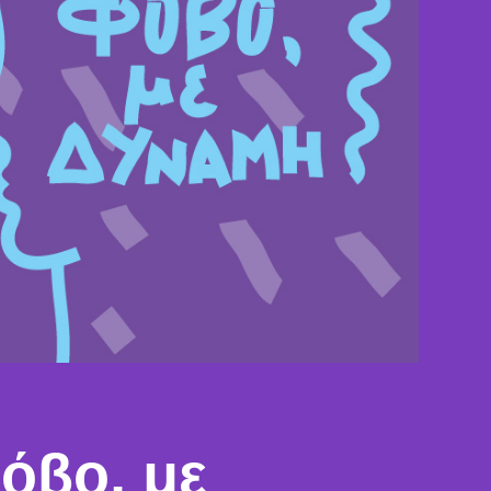
όβο, με