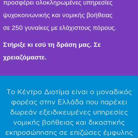
προσφέρει ολοκληρωμένες υπηρεσίες
ψυχοκοινωνικής και νομικής βοήθειας
σε 250 γυναίκες με ελάχιστους πόρους.
Στήριξε κι εσύ τη δράση μας. Σε
χρειαζόμαστε.
Το Κέντρο Διοτίμα είναι ο μοναδικός
φορέας στην Ελλάδα που παρέχει
δωρεάν εξειδικευμένες υπηρεσίες
νομικής βοήθειας
και
δικαστικής
εκπροσώπησης σε επιζώσες έμφυλης