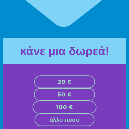
κάνε μια δωρεά!
20 €
50 €
100 €
άλλο ποσό