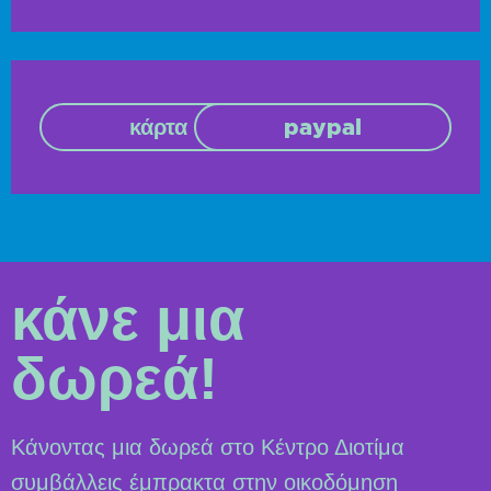
κάρτα
paypal
κάνε μια
δωρεά!
Κάνοντας μια δωρεά στο Κέντρο Διοτίμα
συμβάλλεις έμπρακτα στην οικοδόμηση