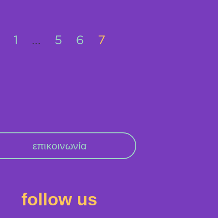
1
…
5
6
7
επικοινωνία
follow us