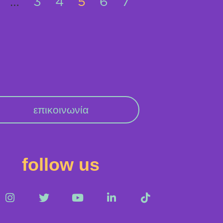
…
3
4
5
6
7
επικοινωνία
follow us