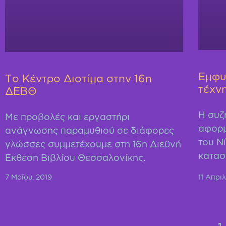
Έμφυ
Το Κέντρο Διοτίμα στην 16η
τέχν
ΔΕΒΘ
Η συζ
Με προβολές και εργαστήρι
αφορμ
ανάγνωσης παραμυθιού σε διάφορες
του Ν
γλώσσες συμμετέχουμε στη 16η Διεθνή
κατασ
Έκθεση Βιβλίου Θεσσαλονίκης.
7 Μαΐου, 2019
11 Απριλ