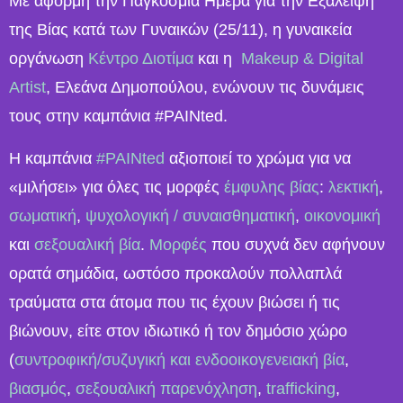
Με αφορμή την Παγκόσμια Ημέρα για την Εξάλειψη
της Βίας κατά των Γυναικών (25/11), η γυναικεία
οργάνωση
Κέντρο Διοτίμα
και η
Makeup & Digital
Artist
, Ελεάνα Δημοπούλου, ενώνουν τις δυνάμεις
τους στην καμπάνια #PAINted.
Η καμπάνια
#PAINted
αξιοποιεί το χρώμα για να
«μιλήσει» για όλες τις μορφές
έμφυλης βίας
:
λεκτική
,
σωματική
,
ψυχολογική / συναισθηματική
,
οικονομική
και
σεξουαλική βία
.
Μορφές
που συχνά δεν αφήνουν
ορατά σημάδια, ωστόσο προκαλούν πολλαπλά
τραύματα στα άτομα που τις έχουν βιώσει ή τις
βιώνουν, είτε στον ιδιωτικό ή τον δημόσιο χώρο
(
συντροφική/συζυγική και ενδοοικογενειακή βία
,
βιασμός
,
σεξουαλική παρενόχληση
,
trafficking
,