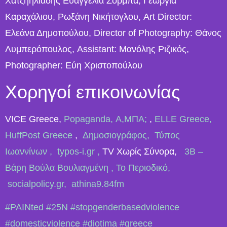
Χατζηηλιάδης Ευαγγελία Ζορμπά, Γεωργία
Καραχάλιου, Ρωξάνη Νικήτογλου, Art Director:
Ελεάνα Δημοπούλου, Director of Photography: Θάνος
Λυμπερόπουλος, Assistant: Mανόλης Ριζικός,
Photographer: Εύη Χριστοπούλου
Χορηγοί επικοινωνίας
VICE Greece,
Popaganda,
Α,ΜΠΑ;
,
ELLE Greece,
HuffPost Greece
,
Δημοσιογράφος,
Τύπος
Ιωαννίνων , typos-i.gr ,
TV Χωρίς Σύνορα,
3Β –
Βάρη Βούλα Βουλιαγμένη ,
Το Περιοδικό,
socialpolicy.gr,
athina9.84fm
#PAINted
#25Ν
#stopgenderbasedviolence
#domesticviolence
#diotima
#greece