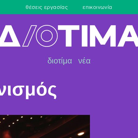
θέσεις εργασίας
επικοινωνία
διοτίμα
νέα
νισμός