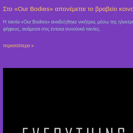
Στο «Our Bodies» απονέμεται το βραβείο κοιν
Η ταινία «Our Bodies» αναδείχθηκε νικήτρια, μέσω της ηλεκτρ
ψήφους, ανάμεσα στις έντεκα συνολικά ταινίες.
περισσότερα »