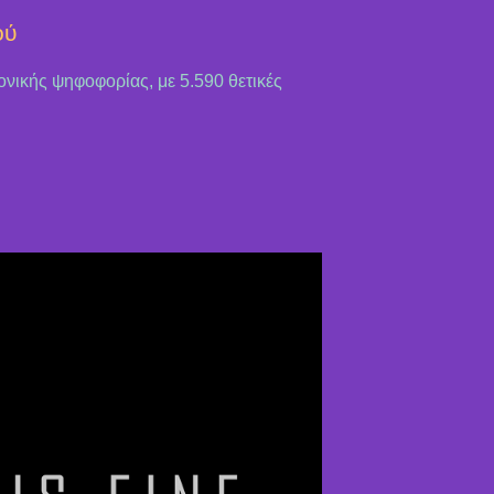
ού
ονικής ψηφοφορίας, με 5.590 θετικές