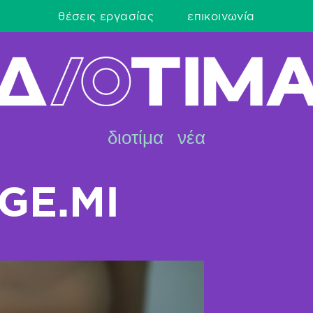
θέσεις εργασίας
επικοινωνία
διοτίμα
νέα
-GE.MI