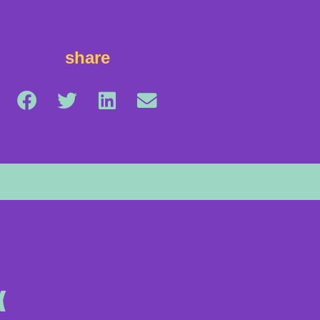
share
α