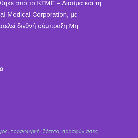
ήθηκε από το ΚΓΜΕ – Διοτίμα και τη
l Medical Corporation, με
οτελεί διεθνή σύμπραξη Μη
μα
γός
,
προσφυγική ιδότητα
,
προσφύγισσες