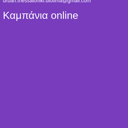
urban.thessaloniki.diotima@gmail.com
Καμπάνια online