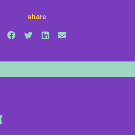
share
α