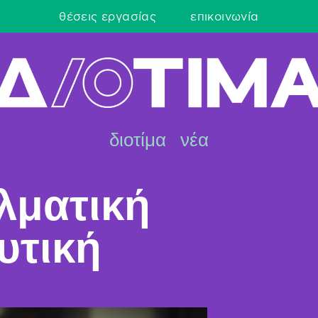
θέσεις εργασίας
επικοινωνία
διοτίμα
νέα
λματική
υτική