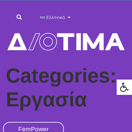
Ελληνικά
Categories:
Ανοίξτε 
Εργασία
FemPower