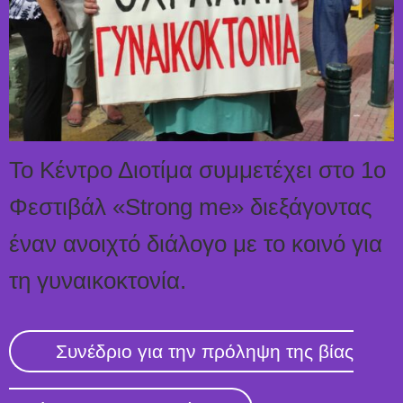
Το Κέντρο Διοτίμα συμμετέχει στο 1ο
Φεστιβάλ «Strong me» διεξάγοντας
έναν ανοιχτό διάλογο με το κοινό για
τη γυναικοκτονία.
Συνέδριο για την πρόληψη της βίας