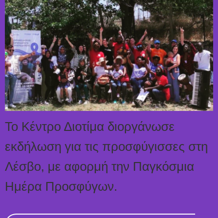
Το Κέντρο Διοτίμα διοργάνωσε
εκδήλωση για τις προσφύγισσες στη
Λέσβο, με αφορμή την Παγκόσμια
Ημέρα Προσφύγων.