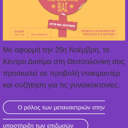
Με αφορμή την 25η Νοέμβρη, το
Κέντρο Διοτίμα στη Θεσσαλονίκη σας
προσκαλεί σε προβολή ντοκιμαντέρ
και συζήτηση για τις γυναικοκτονίες.
Ο ρόλος των μεταναστριών στην
υποστήριξη των επιζωσών