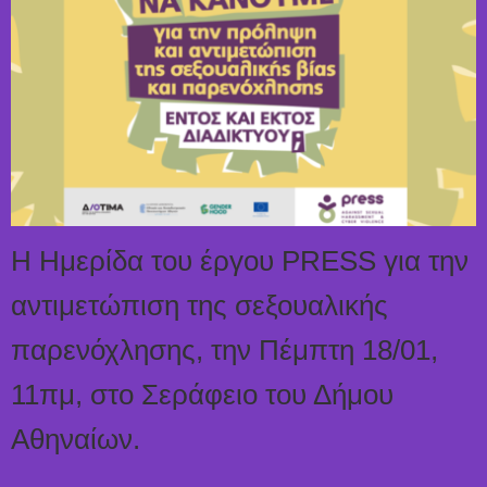
Η Ημερίδα του έργου PRESS για την
αντιμετώπιση της σεξουαλικής
παρενόχλησης, την Πέμπτη 18/01,
11πμ, στο Σεράφειο του Δήμου
Αθηναίων.