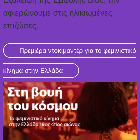
Εξάλειψη της Έμφυλης Βίας, την
αφιερώνουμε στις ηλικιωμένες
επιζώσες.
Πρεμιέρα ντοκιμαντέρ για το φεμινιστικό
κίνημα στην Ελλάδα