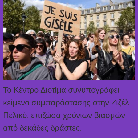
Το Κέντρο Διοτίμα συνυπογράφει
κείμενο συμπαράστασης στην Ζιζέλ
Πελικό, επιζώσα χρόνιων βιασμών
από δεκάδες δράστες.