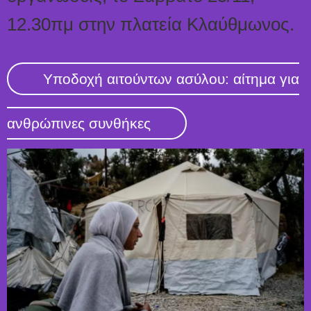
12.30πμ στην πλατεία Κλαύθμωνος.
Υποδοχή αιτούντων ασύλου: αίτημα για
ανθρώπινες συνθήκες