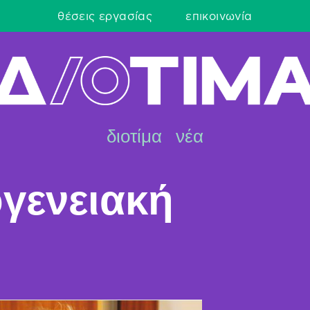
θέσεις εργασίας
επικοινωνία
διοτίμα
νέα
ογενειακή